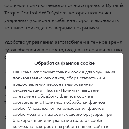
системой подключаемого полного привода Dynamic
Torque Control AWD System, которая позволяет
уверенно чувствовать себя вне дорог и экономить
топливо при езде по твердым покрытиям.
Удобство управления автомобилем в темное время
суток обеспечивают светодиодная головная оптика
с омывателями и противотуманные фары,
Обработка файлов cookie
а маневрирование в городской среде упрощают
камера заднего вида с динамическими линиями
Наш сайт использует файлы cookie для улучшения
пользовательского опыта, сбора статистики и
разметки, система помощи при выезде с парковки
предоставления персонализированных
задним ходом с функциями визуального
рекомендаций. Нажав «Принять», вы даете
и звукового оповещения и автоматическим
согласие на обработку файлов cookie в
торможением (RCTAB) и передние датчики
соответствии с
Политикой обработки файлов
cookie
. Отказаться от использования файлов
парковки, самостоятельно использующие
cookie можно в настройках своего браузера. При
возможности тормозной системы при опасном
блокировании или удалении файлов cookie
сближении.
возможна некорректная работа нашего сайта в