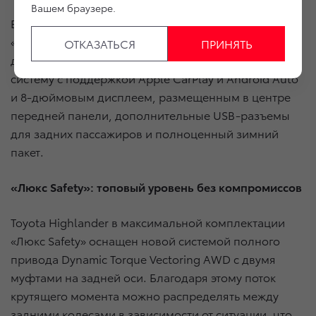
Вашем браузере.
Богатое базовое оснащение комплектации
«Престиж» включает новую приборную панель с 7-
ОТКАЗАТЬСЯ
ПРИНЯТЬ
дюймовым цветным экраном, мультимедийную
систему с поддержкой Apple CarPlay и Android Auto
и 8-дюймовым дисплеем, размещенным в центре
передней панели, дополнительные USB-разъемы
для задних пассажиров и полноценный зимний
пакет.
«Люкс
Safety
»: топовый уровень без компромиссов
Toyota Highlander в максимальной комплектации
«Люкс Safety» оснащен новой системой полного
привода Dynamic Torque Vectoring AWD с двумя
муфтами на задней оси. Благодаря этому поток
крутящего момента можно распределять между
задними колесами в зависимости от ситуации, что