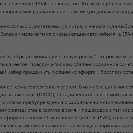
 что позволило RAV4 попасть в топ-10 самых продаваем
тселлеров рынка, показавшей позитивную динамику про
ную только с двигателем 2,5 литра, с начала года выбр
ty Sense в числе пяти ключевых опций автомобиля, а 35
иж Safety» в комбинации с популярным 2-литровым мо
ти клиентов, предпочитающих сбалансированное сочет
ый набор продвинутых опций комфорта и безопасности
включает семь современных систем. В их числе динамиче
ди автомобиля (DRCC), объединенный с системой расп
, система предупреждения о фронтальном столкновении
елосипедистов в светлое время и пешеходов в темное в
 информирования об усталости водителя (SWS) и систе
снащается системой помощи при выезде с парковки зад
ониторинга слепых зон с функцией визуального оповещ