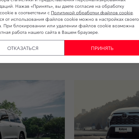
х покупателей RAV4, проведенный компанией Тойота в феврале 2020 год
аций. Нажав «Принять», вы даете согласие на обработку
ookie в соответствии с
Политикой обработки файлов cookie
.
ся от использования файлов cookie можно в настройках своего
а. При блокировании или удалении файлов cookie возможна
тная работа нашего сайта в Вашем браузере.
ОТКАЗАТЬСЯ
ПРИНЯТЬ