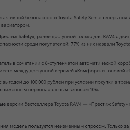
ем активной безопасности Toyota Safety Sense теперь по
 вариатором.
стиж Safety», ранее доступной только для RAV4 с двиг
пасности среди покупателей: 77% из них назвали Toyota
гатель в сочетании с 8-ступенчатой автоматической кор
есто между доступной версией «Комфорт» и топовой «П
выгодой до 100 000 рублей при условии покупки в трей
и сниженным первоначальным взносом 10%.
вые версии бестселлера Toyota RAV4 — «Престиж Safety»
ения модель пользуется неизменным спросом. Только за 