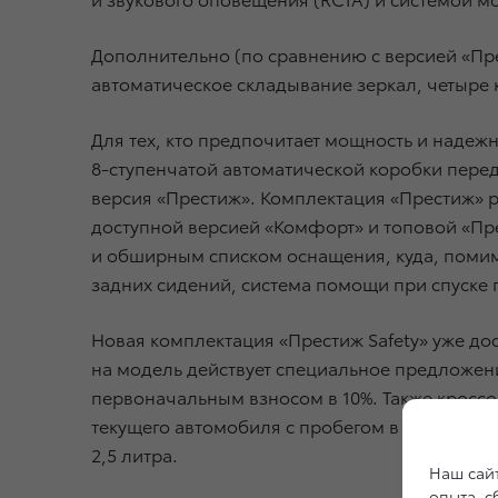
Дополнительно (по сравнению с версией «Пр
автоматическое складывание зеркал, четыре
Для тех, кто предпочитает мощность и надежн
8-ступенчатой автоматической коробки перед
версия «Престиж». Комплектация «Престиж» 
доступной версией «Комфорт» и топовой «Пр
и обширным списком оснащения, куда, помим
задних сидений, система помощи при спуске п
Новая комплектация «Престиж Safety» уже дост
на модель действует специальное предложени
первоначальным взносом в 10%. Также кроссо
текущего автомобиля с пробегом в счет стоим
2,5 литра.
Наш сайт
опыта, 