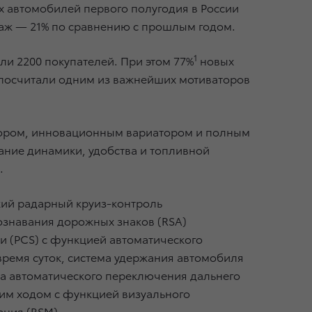
ых автомобилей первого полугодия в России
даж — 21% по сравнению с прошлым годом.
1
али 2200 покупателей. При этом 77%
новых
% посчитали одним из важнейших мотиваторов
тором, инновационным вариатором и полным
ание динамики, удобства и топливной
.
ский радарный круиз-контроль
ознавания дорожных знаков (RSA)
 (PCS) с функцией автоматического
ремя суток, система удержания автомобиля
ма автоматического переключения дальнего
ним ходом с функцией визуального
ения (BSM).