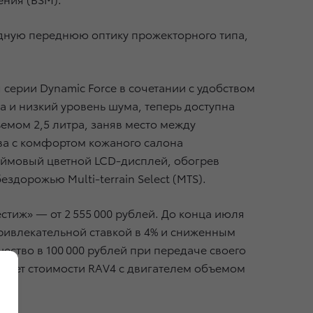
одную переднюю оптику прожекторного типа,
 серии Dynamic Force в сочетании с удобством
 и низкий уровень шума, теперь доступна
мом 2,5 литра, заняв место между
ва с комфортом кожаного салона
юймовый цветной LCD-дисплей, обогрев
дорожью Multi-terrain Select (MTS).
естиж» — от 2 555 000 рублей. До конца июля
привлекательной ставкой в 4% и сниженным
ество в 100 000 рублей при передаче своего
в счет стоимости RAV4 с двигателем объемом