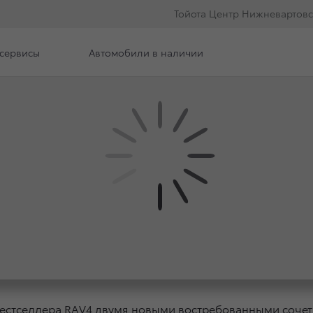
Тойота Центр Нижневартовс
сервисы
Автомобили в наличии
илерского центра
Вакансии
И БЕСТСЕЛЛЕРА TOYO
бестселлера RAV4 двумя новыми востребованными сочет