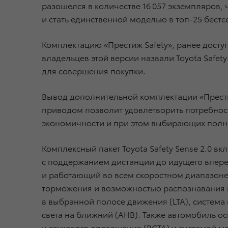
разошелся в количестве 16 057 экземпляров,
и стать единственной моделью в топ-25 бес
Комплектацию «Престиж Safety», ранее доступ
владельцев этой версии назвали Toyota Safe
для совершения покупки.
Вывод дополнительной комплектации «Прест
приводом позволит удовлетворить потребнос
экономичности и при этом выбирающих полн
Комплексный пакет Toyota Safety Sense 2.0 
с поддержанием дистанции до идущего впере
и работающий во всем скоростном диапазоне
торможения и возможностью распознавания в
в выбранной полосе движения (LTA), система
света на ближний (AHB). Также автомобиль о
и звукового оповещения (RCTA) и системой м