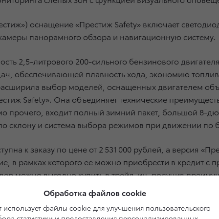
естиж») оснащение «Престиж Safety» включает светоди
 камеры панорамного обзора и навигационную систему.
ость 2,5-литрового 200-сильного бензинового двигателя
ач, обеспечивающей плавность хода, экономию топлива
расширила выбор моделей, оснащенных двигателем объе
естиж Safety». Она объединяет технические преимущест
о прочего, входит полный зимний пакет, большой 8-д
о склону и система выбора режимов при движении по без
упна к заказу по цене от 2 531 000 рублей, а версия «Пр
е, в рамках которого ее можно приобрести в кредит с 
вер можно выгодно купить в трейд-ин, получив преимущ
ости RAV4 с 2-литровым двигателем и 50 000 рублей — 
Обработка файлов cookie
 использует файлы cookie для улучшения пользовательского
сбора статистики и предоставления персонализированных