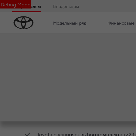
Debug Mode
Покупателям
Владельцам
Модельный ряд
Финансовые 
Дилерский центр
Новости
Преимущества д
ДВЕ НОВЫЕ ВЕРСИ
15 июля 2020 г.
Поделиться
Toyota расширяет выбор комплектаций 