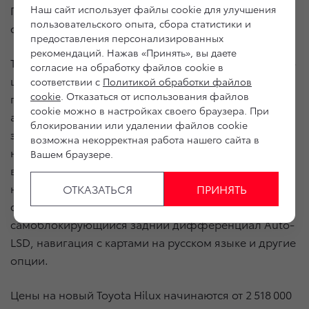
Наш сайт использует файлы cookie для улучшения
Покупателям специальной версии доступна мягкая
пользовательского опыта, сбора статистики и
светодиодная синяя подсветка в салоне.
предоставления персонализированных
рекомендаций. Нажав «Принять», вы даете
Toyota Hilux в версии Black Onyx имеет максимально
согласие на обработку файлов cookie в
широкую комплектацию. В оснащение входят
соответствии с
Политикой обработки файлов
cookie
. Отказаться от использования файлов
полностью светодиодная оптика, климат-контроль,
cookie можно в настройках своего браузера. При
автоматические стеклоподъемники,
блокировании или удалении файлов cookie
электрорегулировка сиденья водителя в 6
возможна некорректная работа нашего сайта в
направлениях, интеллектуальная система доступа
Вашем браузере.
в автомобиль Smart Entry и запуск двигателя
нажатием кнопки Push Start, система помощи при
ОТКАЗАТЬСЯ
ПРИНЯТЬ
спуске по склону (DAC), автоматический
самоблокирующийся задний дифференциал Auto-
LSD, навигация с картами на русском языке и другие
опции.
Цены на новый Toyota Hilux начинаются от 2 518 000