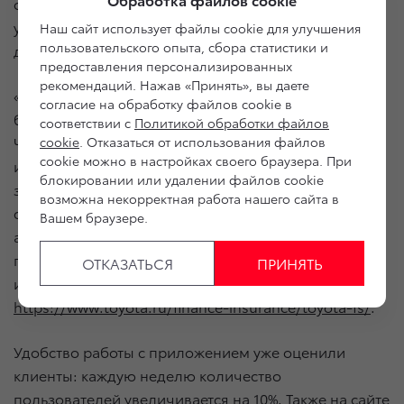
ограничений из-за COVID-19 будет продлен,
условия пролонгации программы будут
Наш сайт использует файлы cookie для улучшения
пользовательского опыта, сбора статистики и
дополнительно пересмотрены.
предоставления персонализированных
рекомендаций. Нажав «Принять», вы даете
«Тойота Банк» делает все, чтобы обеспечить
согласие на обработку файлов cookie в
безопасность клиентов в условиях самоизоляции.
соответствии с
Политикой обработки файлов
Чтобы минимизировать использования банкоматов
cookie
. Отказаться от использования файлов
cookie можно в настройках своего браузера. При
и терминалов оплаты, банк отменил комиссию
блокировании или удалении файлов cookie
за погашение кредита до 75 000 рублей через
возможна некорректная работа нашего сайта в
собственное мобильное приложение до конца
Вашем браузере.
апреля. Таким образом, клиенты смогут произвести
платеж по кредиту дистанционно, не выходя
ОТКАЗАТЬСЯ
ПРИНЯТЬ
из дома. Скачать приложение можно по ссылке
https://www.toyota.ru/finance-insurance/toyota-fs/
.
Удобство работы с приложением уже оценили
клиенты: каждую неделю количество
пользователей увеличивается на 10%. Также на сайте