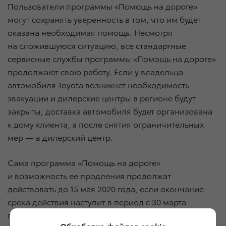
Пользователи программы «Помощь на дороге»
могут сохранять уверенность в том, что им будет
оказана необходимая помощь. Несмотря
на сложившуюся ситуацию, все стандартные
сервисные службы программы «Помощь на дороге»
продолжают свою работу. Если у владельца
автомобиля Toyota возникнет необходимость
эвакуации и дилерские центры в регионе будут
закрыты, доставка автомобиля будет организована
к дому клиента, а после снятия ограничительных
мер — в дилерский центр.
Сама программа «Помощь на дороге»
и возможность ее продления продолжат
действовать до 15 мая 2020 года, если окончание
срока действия наступит в период с 30 марта
по 30 апреля 2020 года. В случае, если срок
Обработка файлов cookie