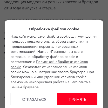
владеющих моделями разных классов и брендов
2019 года выпуска и старше.
«Компания Тойота всегда прислушивается к мнению
потребителей, собирая и анализируя обратную
Обработка файлов cookie
связь по всем продуктам и сервисам. Такой подход
Наш сайт использует файлы cookie для улучшения
дает свои результаты, и очередная победа
пользовательского опыта, сбора статистики и
в народном голосовании подтверждает
предоставления персонализированных
удовлетворенность наших клиентов и высокое
рекомендаций. Нажав «Принять», вы даете
согласие на обработку файлов cookie в
качество оригинальной продукции. Мы рады, что
соответствии с
Политикой обработки файлов
нам удается сохранять доверие потребителей
cookie
. Отказаться от использования файлов
и постоянно завоевывать новых поклонников», —
cookie можно в настройках своего браузера. При
отметили в пресс-службе компании.
блокировании или удалении файлов cookie
возможна некорректная работа нашего сайта в
Вашем браузере.
ЧИТАЙТЕ ТАКЖЕ
ОТКАЗАТЬСЯ
ПРИНЯТЬ