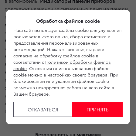
в автомобиль.
Индикаторы панели приборов
подскажут назначение сигнальных ламп на панели
приборов. Функция
Сервис и техническое
Обработка файлов cookie
обслуживание
предназначена, чтобы не забыть
Наш сайт использует файлы cookie для улучшения
о предстоящем ТО и легко записаться на сервис.
пользовательского опыта, сбора статистики и
Аварийный ассистент
даст возможность связаться
предоставления персонализированных
с экстренными службами или вызвать эвакуатор
рекомендаций. Нажав «Принять», вы даете
в случае непредвиденных обстоятельств, а также
согласие на обработку файлов cookie в
соответствии с
Политикой обработки файлов
зафиксировать геопозицию и поделиться ей,
cookie
. Отказаться от использования файлов
например, с аварийным комиссаром через
cookie можно в настройках своего браузера. При
мессенджеры.
Напоминания
будут вести календарь
блокировании или удалении файлов cookie
сезонной замены шин, записи на обслуживание
возможна некорректная работа нашего сайта в
Вашем браузере.
и других предстоящих событий, а
Контроль заряда
аккумулятора
позволит следить за состоянием
ОТКАЗАТЬСЯ
ПРИНЯТЬ
батареи.
Безопасность на максимум