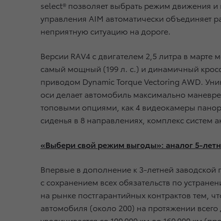
select® позволяет выбрать режим движения и
управления AIM автоматически объединяет ра
неприятную ситуацию на дороге.
Версии RAV4 с двигателем 2,5 литра в марте 
самый мощный (199 л. с.) и динамичный крос
приводом Dynamic Torque Vectoring AWD. Ун
оси делает автомобиль максимально маневре
топовыми опциями, как 4 видеокамеры панор
сиденья в 8 направлениях, комплекс систем а
«Выбери свой режим выгоды»: аналог 5-летн
Впервые в дополнение к 3-летней заводской 
с сохранением всех обязательств по устран
на рынке постгарантийных контрактов тем, чт
автомобиля (около 200) на протяжении всего
увеличивается со 100 000 км до 160 000 км (п