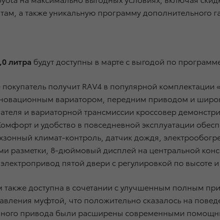
итам, а также уникальную программу дополнительного 
,0 литра
будут доступны в марте с выгодой по программ
арте покупатель получит RAV4 в популярной комплектац
, инновационным вариатором, передним приводом и шир
гателя и вариаторной трансмиссии кроссовер демонстр
омфорт и удобство в повседневной эксплуатации обес
онный климат-контроль, датчик дождя, электрообогрев
ми разметки, 8-дюймовый дисплей на центральной конс
, электропривод пятой двери с регулировкой по высоте 
м также доступна в сочетании с улучшенным полным пр
авления муфтой, что положительно сказалось на поведе
лного привода были расширены современными помощник