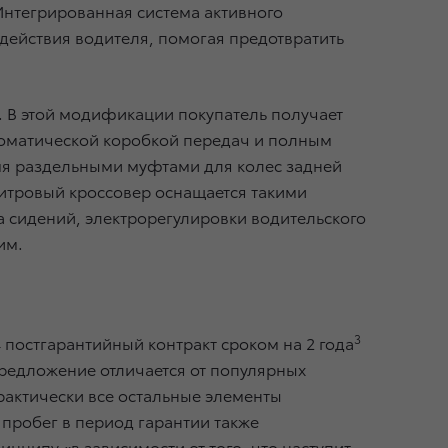
Интегрированная система активного
 действия водителя, помогая предотвратить
й. В этой модификации покупатель получает
втоматической коробкой передач и полным
умя раздельными муфтами для колес задней
литровый кроссовер оснащается такими
 сидений, электрорегулировки водительского
им.
3
 постгарантийный контракт сроком на 2 года
редложение отличается от популярных
практически все остальные элементы
 пробег в период гарантии также
инципу «в зависимости от того, что наступит