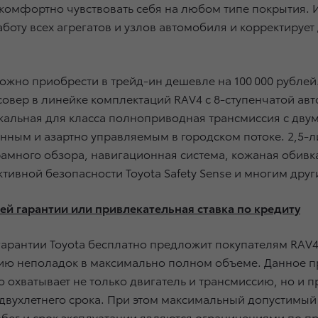
 комфортно чувствовать себя на любом типе покрытия. 
боту всех агрегатов и узлов автомобиля и корректирует
можно приобрести в трейд-ин дешевле на 100 000 рубле
совер в линейке комплектаций RAV4 с 8-ступенчатой а
икальная для класса полноприводная трансмиссия с дв
нным и азартно управляемым в городском потоке. 2,5-
амного обзора, навигационная система, кожаная обивка
ктивной безопасности Toyota Safety Sense и многим друг
ей гарантии или привлекательная ставка по кредиту
гарантии Toyota бесплатно предложит покупателям RAV4
ению неполадок в максимально полном объеме. Данное п
о охватывает не только двигатель и трансмиссию, но и 
 двухлетнего срока. При этом максимальный допустимый
робег и срок эксплуатации являются ограничениями по пр