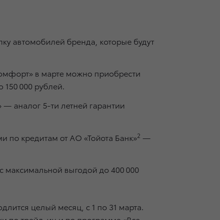
ку автомобилей бренда, которые будут
Комфорт» в марте можно приобрести
 150 000 рублей.
» — аналог 5-ти летней гарантии
2
и по кредитам от АО «Тойота Банк»
—
с максимальной выгодой до 400 000
лится целый месяц, с 1 по 31 марта.
и по трейд-ин и по программе «Все