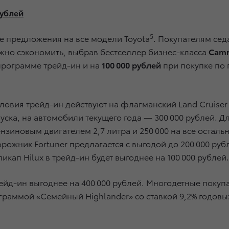
рублей
5
е предложения на все модели Toyota
. Покупателям сед
но сэкономить, выбрав бестселлер бизнес-класса
Camr
программе трейд-ин и на
100 000
рублей
при покупке по
вия трейд-ин действуют на флагманский Land Cruiser 
ска, на автомобили текущего года — 300 000 рублей. Для
бензиновым двигателем 2,7 литра и 250 000 на все оста
орожник Fortuner предлагается с выгодой до 200 000 ру
пикап Hilux в трейд-ин будет выгоднее на 100 000 рублей.
ейд-ин выгоднее на 400 000 рублей. Многодетные покупа
раммой «Семейный Highlander» со ставкой 9,2% годовых 