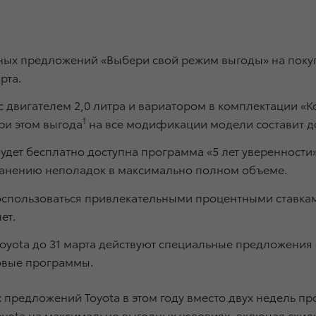
ных предложений «Выбери свой режим выгоды» на покуп
рта.
 двигателем 2,0 литра и вариатором в комплектации «
1
при этом выгода
на все модификации модели составит до
будет бесплатно доступна программа «5 лет уверенности
транению неполадок в максимально полном объеме.
воспользоваться привлекательными процентными ставкам
лет.
oyota до 31 марта действуют специальные предложения 
ховые программы.
редложений Toyota в этом году вместо двух недель прод
yota на максимально выгодных условиях, включая скидк