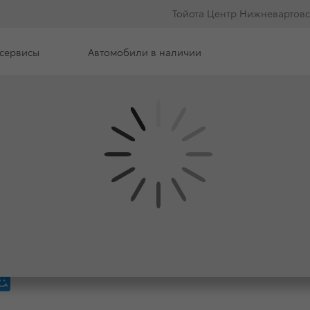
Тойота Центр Нижневартовс
сервисы
Автомобили в наличии
илерского центра
Вакансии
РСТВО: TOYOTA ОБЪЯВ
УПКУ RAV4 И ДРУГИХ