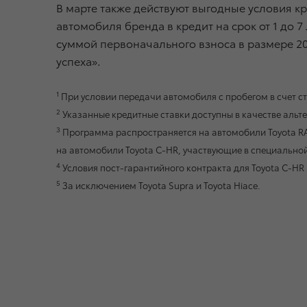
В марте также действуют выгодные условия к
автомобиля бренда в кредит на срок от 1 до 
суммой первоначального взноса в размере 20
успеха».
1
При условии передачи автомобиля с пробегом в счет с
2
Указанные кредитные ставки доступны в качестве альт
3
Программа распространяется на автомобили Toyota RAV
на автомобили Toyota C-HR, участвующие в специально
4
Условия пост-гарантийного контракта для Toyota C-HR
5
За исключением Toyota Supra и Toyota Hiace.