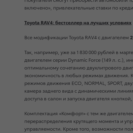
включено», привлекательные ставки по кред
Toyota RAV4: бестселлер на лучших условиях
Все модификации Toyota RAV4 с двигателем
2
Так, например, уже за 1 830 000 рублей в м
двигателем серии Dynamic Force (149 л. с.)
оптимальному сочетанию двухлитрового дви
экономичность в любых режимах движения. К
режимов движения ECO, NORMAL, SPORT, двухз
камера заднего вида с динамическими линия
доступа в салон и запуска двигателя кнопкой
Комплектация «Комфорт» с тем же двигателе
перераспределения крутящего момента и упр
управляемости. Кроме того, возможности по