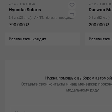
2014
·
136 450 км
2012
·
178 450 
Hyundai Solaris
Daewoo Ma
1.6 л (123 л.с.), АКПП, бензин, передний
0.8 л (52 л.с.
790 000 ₽
200 000 ₽
Рассчитать кредит
Рассчитать
Получить консультацию
Получ
Нужна помощь с выбором автомоб
Оставьте свои контакты и наш менеджер проконс
модельному ряду