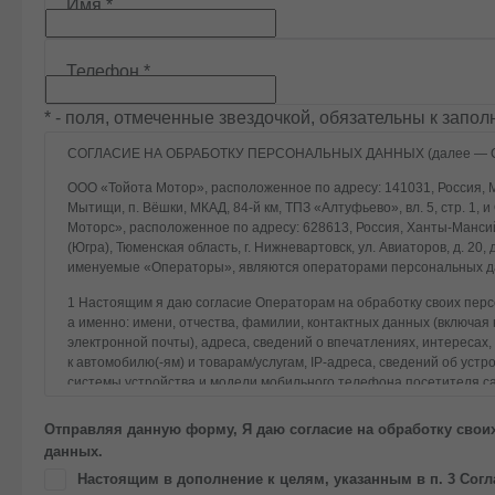
Имя
*
Телефон
*
* - поля, отмеченные звездочкой, обязательны к запо
СОГЛАСИЕ НА ОБРАБОТКУ ПЕРСОНАЛЬНЫХ ДАННЫХ (далее — С
ООО «Тойота Мотор», расположенное по адресу: 141031, Россия, Мос
Мытищи, п. Вёшки, МКАД, 84-й км, ТПЗ «Алтуфьево», вл. 5, стр. 1,
Моторс», расположенное по адресу: 628613, Россия, Ханты-Манси
(Югра), Тюменская область, г. Нижневартовск, ул. Авиаторов, д. 20,
именуемые «Операторы», являются операторами персональных д
1 Настоящим я даю согласие Операторам на обработку своих пер
а именно: имени, отчества, фамилии, контактных данных (включая
электронной почты), адреса, сведений о впечатлениях, интересах
к автомобилю(-ям) и товарам/услугам, IP-адреса, сведений об уст
системы устройства и модели мобильного телефона посетителя са
идентификатора посетителя сайта, предпочтительного времени и 
истории контактов.
Отправляя данную форму, Я даю согласие на обработку свои
данных.
2 Под обработкой персональных данных понимаются следующие де
систематизация, накопление, хранение, уточнение (обновление, и
Настоящим в дополнение к целям, указанным в п. 3 Согл