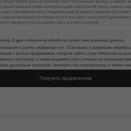
согласие Операторам на обработку своих персональных данных, а именно: им
х данных (включая номер телефона и адрес электронной почты), адреса, све
ениях к автомобилю(-ям) и товарам/услугам, IP-адреса, сведений об устройс
 и модели мобильного телефона посетителя сайта, уникального идентифика
ьного времени и способа для контакта, истории контактов.
ерсональных данных понимаются следующие действия: сбор, запись, система
 (обновление, изменение), извлечение, использование, передача (предостав
орму, Я даю согласие на обработку своих персональных данных.
ление, уничтожение персональных данных. Операторы обрабатывают персон
олнение к целям, указанным в п. 3 Согласия, я разрешаю обрабат
редств автоматизации.
нные с целью продвижения товаров, работ, услуг Общества на рын
персональных данных является осуществление взаимодействия Операторов 
прямых контактов, а также выражаю свое согласие на получение р
айта.
м доступным способом, включая сети электросвязи, а также через
а передачу моих персональных данных третьим лицам, перечень которых раз
еская информация».
Получить предложение
действует до момента достижения цели обработки, указанной в настоящем С
Операторы будут обрабатывать данные только в случае, если это необходим
сить, чтобы я продлил срок действия своего согласия на обработку по истечен
ь, что оно соответствует моим намерениям.
ыть отозвано путем направления письменного заявления Оператору заказны
сью вложения по адресу: 628613, Россия, Ханты-Мансийский автономный окру
товск, ул. Авиаторов, д. 20