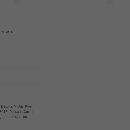
Получить консультацию
жениях
. Вёшки, МКАД, 84-й
8613, Россия, Ханты-
 далее совместно