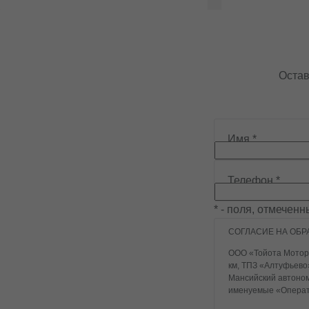
Получить консультацию
Получит
Остав
Имя
*
Телефон
*
* - поля, отмечен
СОГЛАСИЕ НА ОБР
ООО «Тойота Мотор»,
км, ТПЗ «Алтуфьево»
Мансийский автономн
именуемые «Операт