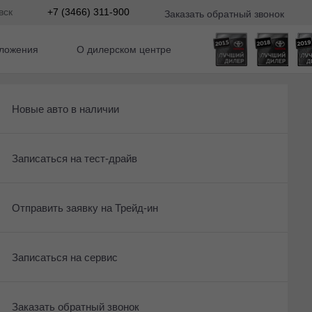
вск
+7 (3466) 311-900
Заказать обратный звонок
ложения
О дилерском центре
Получить консультацию по кредиту
Рассчитать кредит
Новые авто в наличии
Ещё 13 фото
1 300 000 ₽
Отправить заявку на Трейд-ин
Записаться на сервис
Записаться на тест-драйв
Получить предложение
Записаться на сервис
Отправить заявку на Трейд-ин
Отправить заявку на Трейд-ин
Заказать обратный звонок
Заказать обратный звонок
Записаться на сервис
Оставить заявку на кредит
Заказать обратный звонок