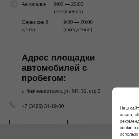
Автосалон
9:00 — 20:00
(ежедневно)
Сервисный
9:00 — 20:00
центр
(ежедневно)
Адрес площадки
автомобилей с
пробегом:
г. Нижневартовск, ул. 9П, 31, стр.3
+7 (3466) 31-19-00
Наш сайт
опыта, с
рекоменд
Заказать звонок
cookie в 
использо