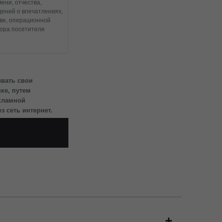
ени, отчества,
дений о впечатлениях,
тве, операционной
тора посетителя
тизация, накопление,
ление, доступ),
альные данные
ывать свои
ке, путем
с посетителями
екламной
 сеть интернет.
мещен на сайте
огласии.
о для определенной
ии 10 лет с тем,
м почтовым
г (Югра), Тюменская