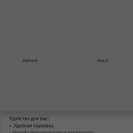
✅ круиз-контроль
✅ 2-х зонный климат-контроль
✅ камера заднего вида
✅ тонировка задней полусферы
Почему нужно брать машину у официального дилера 
«Автоуниверсал — Моторс»?
Профессиональный технический осмотр — более 70 пун
Alphard
Hiace
Срочный выкуп — даже если у вас кредитный автомоби
Трейд-ин — обменяйте свой автомобиль на новый или с
Комиссия — продайте свой автомобиль через нас без л
Кредитование — по двум документам, выгодные ус
ВЗНОСА!
️ Страхование — КАСКО и ОСАГО от ведущих страховы
Комплексное обслуживание — заказ запчастей, ремонт 
Удобство для вас:
• ️ Удобная парковка
• Онлайн бронирование и предоплата