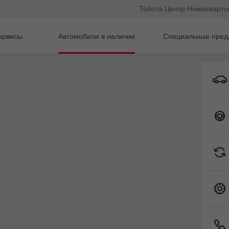
Тойота Центр Нижневарто
ервисы
Автомобили в наличии
Специальные пред
a
Toyota Corolla Седан Бензин 1,6 л 122 л.с. Вариатор
Toyota C-HR
3466) 31-19-00