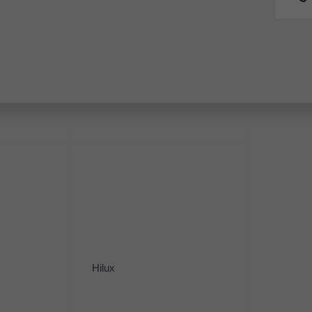
ва
Пробег
ПТС
135 121
Оригинал
Fortuner
Владельцы
Кузов
1
Седан
и
Описание
Стоимос
Цена без уч
Y в Нижневартовске компании
Hilux