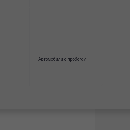
GEELY в Нижневартовске компании
ктов по стандартам производителей!
Автомобили с пробегом
ль!
 пробегом день в день!
ишних хлопот!
ловия, БЕЗ ПЕРВОНАЧАЛЬНОГО
х компаний!
и ТО!