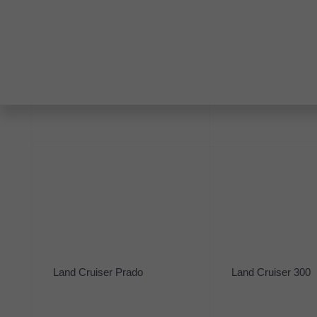
2.5 л (181 л.с.), АКПП, бензин, пер
2 350 000 ₽
Рассчитать кредит
RAV4
Highlander
Получить консультацию
Рекомендованные авто
2023
·
42 000 км
2020
·
85 4
Changan UNI-T
Kia Sor
1.5 л (167 л.с.), Робот, бензин, передний
2.5 л (179
2 400 000 ₽
3 150 0
Land Cruiser Prado
Land Cruiser 300
Рассчитать кредит
Рассчит