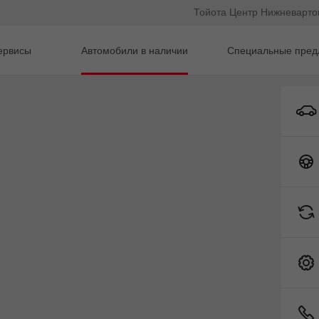
Тойота Центр Нижневарто
ервисы
Автомобили в наличии
Специальные пред
Toyota C-HR
гом