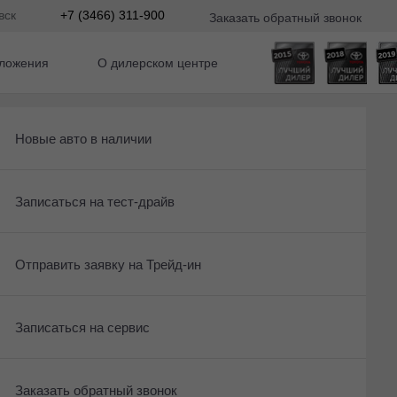
вск
+7 (3466) 311-900
Заказать обратный звонок
ложения
О дилерском центре
2
Получить консультацию по кредиту
Рассчитать кредит
Новые авто в наличии
Отправить заявку на Трейд-ин
Записаться на сервис
Записаться на тест-драйв
 По умолчанию 
Записаться на сервис
Отправить заявку на Трейд-ин
Отправить заявку на Трейд-ин
Заказать обратный звонок
Заказать обратный звонок
Записаться на сервис
Заказать обратный звонок