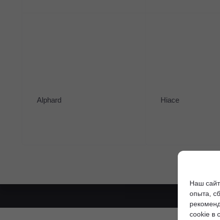
Получить консультацию
Нужна помощь с выбором автомобиля?
Оставьте свои контакты и наш менеджер проконсультирует
Имя
*
Alphard
Hiace
Телефон
*
Наш сайт
опыта, с
рекоменд
cookie в 