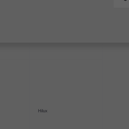
едний
Fortuner
50 км
2021
·
20 960 км
ento
Hyundai Tucson
 л.с.), АКПП, бензин, полный
2.5 л (190 л.с.), АКПП,
00 ₽
3 550 000 ₽
Hilux
ать кредит
Рассчитать кредит