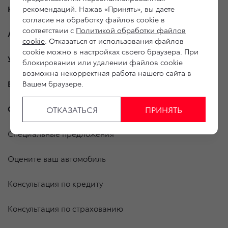
Новые автомобили
рекомендаций. Нажав «Принять», вы даете
согласие на обработку файлов cookie в
соответствии с
Политикой обработки файлов
Автомобили с пробегом
cookie
. Отказаться от использования файлов
cookie можно в настройках своего браузера. При
Условия покупки
блокировании или удалении файлов cookie
возможна некорректная работа нашего сайта в
Владельцам
Вашем браузере.
О дилерском центре
ОТКАЗАТЬСЯ
ПРИНЯТЬ
Специальные предложения
Оцените ваш автомобиль
Консультация по кредиту
Консультация по страхованию