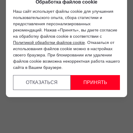
Обработка файлов cookie
обрабатывают персональные данные с использованием
средств автоматизации.
Наш сайт использует файлы cookie для улучшения
3 Целью обработки персональных данных является
пользовательского опыта, сбора статистики и
осуществление взаимодействия Операторов
предоставления персонализированных
с посетителями и пользователями сайта.
рекомендаций. Нажав «Принять», вы даете согласие
на обработку файлов cookie в соответствии с
4 Я даю согласие на передачу моих персональных данных
Политикой обработки файлов cookie
. Отказаться от
третьим лицам, перечень которых размещен на сайте
в разделе «Юридическая информация».
использования файлов cookie можно в настройках
своего браузера. При блокировании или удалении
5 Данное Согласие действует до момента достижения
файлов cookie возможна некорректная работа нашего
цели обработки, указанной в настоящем Согласии.
сайта в Вашем браузере.
Я осведомлен, что Операторы будут обрабатывать
данные только в случае, если это необходимо
для определенной цели, и может запросить, чтобы
ОТКАЗАТЬСЯ
ПРИНЯТЬ
я продлил срок действия своего согласия на обработку
по истечении 10 лет с тем, чтобы гарантировать, что оно
соответствует моим намерениям.
6 Согласие может быть отозвано путем направления
письменного заявления Оператору заказным почтовым
отправлением с описью вложения по адресу: 628613,
Россия, Ханты-Мансийский автономный округ (Югра),
Тюменская область, г. Нижневартовск, ул. Авиаторов, д. 20