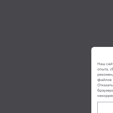
Наш сайт
опыта, 
рекоменд
файлов c
Отказать
браузер
некоррек