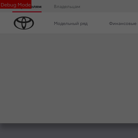
Debug Mode
Покупателям
Владельцам
Модельный ряд
Финансовые 
Обзор
Комплектации
Фото
Описани