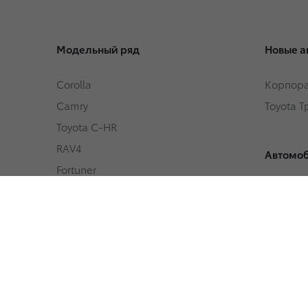
Модельный ряд
Новые а
Corolla
Корпора
Camry
Toyota 
Toyota C-HR
RAV4
Автомоб
Fortuner
Автомоб
Highlander
Toyota 
Land Cruiser Prado
Land Cruiser 300
Hilux
Условия
Alphard
Кредит
Hiace