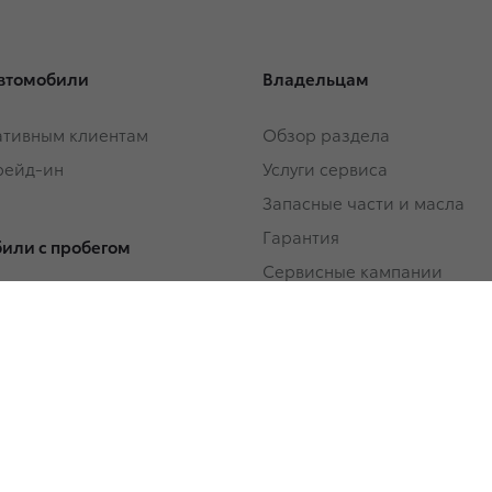
втомобили
Владельцам
тивным клиентам
Обзор раздела
Трейд-ин
Услуги сервиса
Запасные части и масла
Гарантия
или с пробегом
Сервисные кампании
или с пробегом в наличии
Сервисные предложения
Трейд-ин
Регламентное ТО и запись
Замена на новый
Руководства
 покупки
ование
О дилерском центре