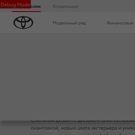
Debug Mode
Покупателям
Владельцам
Модельный ряд
Финансовые 
Обзор
Комплектации
Фото
Описани
СПЕЦИА
Стильный дизайн с динамичными линиями 
окантовкой, новые цвета экстерьера и уник