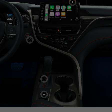
+
+
+
+