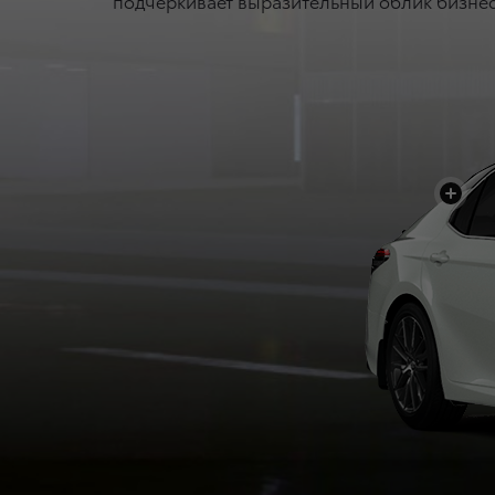
подчеркивает выразительный облик бизнес
+
+