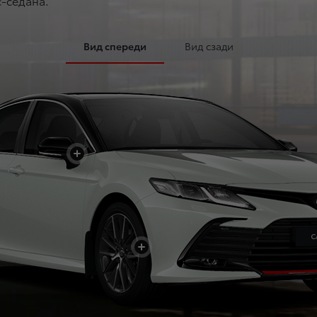
-седана.
Вид спереди
Вид сзади
+
+
+