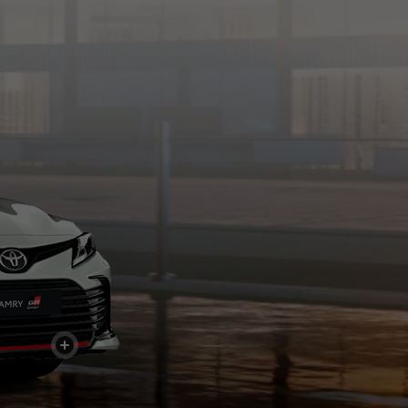
+
+
+