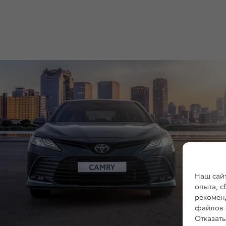
Наш сайт
опыта, 
рекоменд
файлов c
Отказать